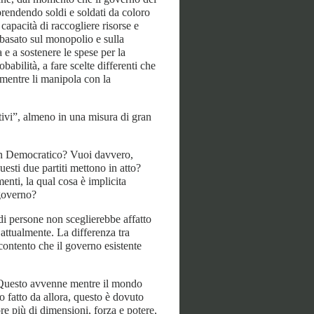
 prendendo soldi e soldati da coloro
capacità di raccogliere risorse e
e basato sul monopolio e sulla
e a sostenere le spese per la
obabilità, a fare scelte differenti che
 mentre li manipola con la
tivi”, almeno in una misura di gran
un Democratico? Vuoi davvero,
uesti due partiti mettono in atto?
menti, la qual cosa è implicita
 governo?
di persone non sceglierebbe affatto
ttualmente. La differenza tra
ontento che il governo esistente
. Questo avvenne mentre il mondo
o fatto da allora, questo è dovuto
re più di dimensioni, forza e potere,