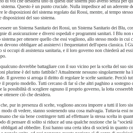
o di voi che desidera uno di questi due sistemi può averlo senza per ques
 sistema. Questo è un punto cruciale. Nulla impedisce ad un aderente de
re le disposizioni del sistema regolato dai Rossi, mentre, al tempo stesso
e disposizioni del suo sistema.
essere un Sistema Sanitario dei Rossi, un Sistema Sanitario dei Blu, cos
ie di assicurazione e diversi ospedali e programmi sanitari. I Blu non 
o sistema per ottenere quello che essi vogliono, allo stesso modo in cui 
n devono obbligare ad assistervi i frequentatori dell'opera classica. I Gi
 si occupi di assistenza sanitaria, e il loro governo non chiederà ad essi 
opo.
qualcuno dovrebbe battagliare con il suo vicino per la scelta del suo sis
oni plurime è del tutto fattibile? Attualmente nessuno singolarmente ha la
e. Il governo si arroga il diritto di regolare le scelte sanitarie. Perciò tut
 il proprio modello. Tutti cercano di far sì che altri paghino a sostegno
se la possibilità di scegliere ognuno il proprio governo, la lotta cessere
e ottenere ciò che desidera.
che, pur in presenza di scelte, vogliono ancora imporre a tutti il loro s
 modo di vedere, stanno sostenendo una cosa malvagia. Tuttavia essi n
nsano che sia bene costringere tutti ad effettuare la stessa scelta in quant
do di pensare di solito si riduce ad una qualche nozione che la “società
 obbligati ad obbedire. Essi hanno una certa idea di società in quanto co