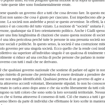
 o popolo unito, ed essi pongono questa nozione al di sopra di qualsiasi
 tutte queste idee sono fondamentalmente errate.
ene quando un governo dice a tutti che cosa devono fare. In questo mo
 Essi non sanno che cosa è giusto per ciascuno. Essi impediscono alle pe
one. La società non andrebbe a pezzi se questo avvenisse. In effetti, l
unico è un concetto del tutto viziato. La nozione di “società” unitaria 
ersone, qualunque sia il loro orientamento politico. Anche i Gialli spes
fare una lista lunghissima di citazioni che usano questa nozione di società
è una idea pericolosa perché tutte le persone in una presunta società no
nze sociali e politiche. In questo senso, la società è una costruzione miti
olo governo per una singola società. Ecco quello che la rende così insidi
collettivo sia superiore all'individuo singolo è un qualcosa di totalmente s
bilmente si riduce ad una cerchia di poche persone che parlano in nome 
governo con tutti i mali che ne derivano.
o è che qualsiasi governo nazionale che sostiene di parlare ed agire in nom
po ristretto di persone che
pretendono
di essere destinate a prendere de
one non meglio identificabili. Qualsiasi pretesa di un governo di agire 
ata attraverso accordi volontari, liberamente stipulati. Io non ho conosc
rmato in carica anno dopo anno e che sia scelto liberamente da tutti colo
ngono su tutti coloro che sono sotto la loro sovranità territoriale. Nes
vo che si forma attraverso il consenso di tutti. Ciò che manca a tutti i go
enso libero da parte di individui che effettuano le loro scelte in manier