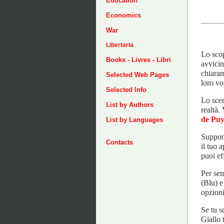
Education
Economics
War
Libertaria
Lo scop
Books - Livres - Libri
avvicin
chiaram
Selected Web Pages
loro vo
Selected Info
Lo scen
List by Authors
realtà.
de Puy
List by Languages
Supponi
Contacts
il tuo 
puoi ef
Per sem
(Blu) e
opzioni
Se tu s
Giallo 