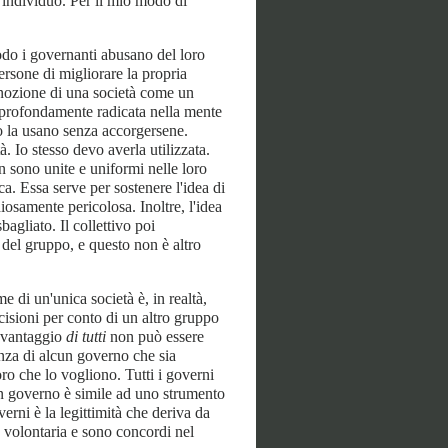
 individuo. Per il mio modo di
do i governanti abusano del loro
rsone di migliorare la propria
a nozione di una società come un
è profondamente radicata nella mente
so la usano senza accorgersene.
. Io stesso devo averla utilizzata.
n sono unite e uniformi nelle loro
ca. Essa serve per sostenere l'idea di
osamente pericolosa. Inoltre, l'idea
bagliato. Il collettivo poi
del gruppo, e questo non è altro
e di un'unica società è, in realtà,
cisioni per conto di un altro gruppo
a vantaggio
di tutti
non può essere
enza di alcun governo che sia
ro che lo vogliono. Tutti i governi
sun governo è simile ad uno strumento
verni è la legittimità che deriva da
a volontaria e sono concordi nel