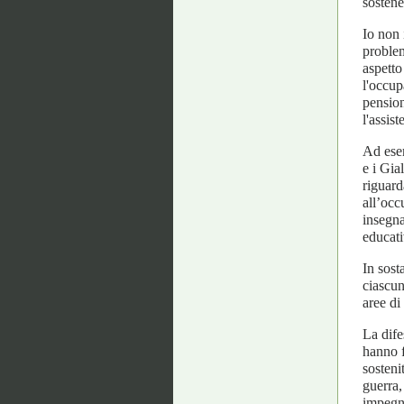
sostene
Io non 
problem
aspetto
l'occup
pension
l'assist
Ad esem
e i Gia
riguard
all’occ
insegna
educati
In sost
ciascun
aree di
La dife
hanno f
sosteni
guerra,
impegna