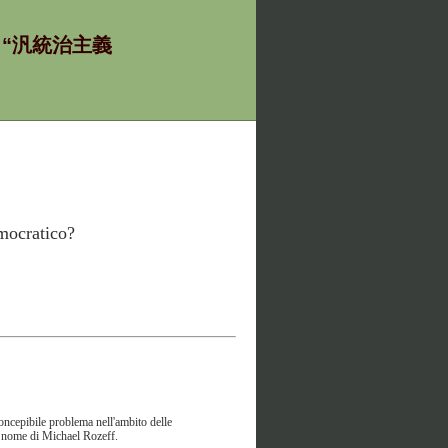
ία - “汎統治主義
mocratico?
concepibile problema nell'ambito delle
al nome di Michael Rozeff.