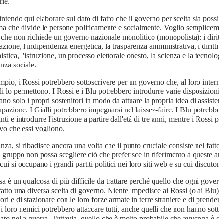
rle.
intendo qui elaborare sul dato di fatto che il governo per scelta sia pos
a che divide le persone politicamente e socialmente. Voglio semplicem
 che non richiede un governo nazionale monolitico (monopolista): i dirit
azione, l'indipendenza energetica, la trasparenza amministrativa, i diritti c
istica, l'istruzione, un processo elettorale onesto, la scienza e la tecnol
enza sociale.
pio, i Rossi potrebbero sottoscrivere per un governo che, al loro intern
lli lo permettono. I Rossi e i Blu potrebbero introdurre varie disposizio
ano solo i propri sostenitori in modo da attuare la propria idea di assiste
upazione. I Gialli potrebbero impegnarsi nel laissez-faire. I Blu potrebb
nti e introdurre l'istruzione a partire dall'età di tre anni, mentre i Rossi
vo che essi vogliono.
anza, si ribadisce ancora una volta che il punto cruciale consiste nel fatt
 gruppo non possa scegliere ciò che preferisce in riferimento a queste ar
 cui si occupano i grandi partiti politici nei loro siti web e su cui discut
sa è un qualcosa di più difficile da trattare perché quello che ogni gov
atto una diversa scelta di governo. Niente impedisce ai Rossi (o ai Blu) 
tori e di stazionare con le loro forze armate in terre straniere e di prender
 i loro nemici potrebbero attaccare tutti, anche quelli che non hanno sot
to nella guerra. Tuttavia, quello che è molto probabile che avvenga è 