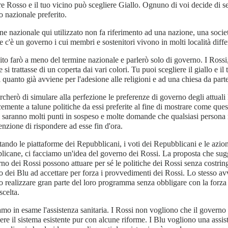
re Rosso e il tuo vicino può scegliere Giallo. Ognuno di voi decide di s
 nazionale preferito.
ine nazionale qui utilizzato non fa riferimento ad una nazione, una soci
e c'è un governo i cui membri e sostenitori vivono in molti località diffe
ito farò a meno del termine nazionale e parlerò solo di governo. I Rossi,
 si trattasse di un coperta dai vari colori. Tu puoi scegliere il giallo e il
di quanto già avviene per l'adesione alle religioni e ad una chiesa da parte
cherò di simulare alla perfezione le preferenze di governo degli attuali
emente a talune politiche da essi preferite al fine di mostrare come que
i saranno molti punti in sospeso e molte domande che qualsiasi persona 
tenzione di rispondere ad esse fin d'ora.
ando le piattaforme dei Repubblicani, i voti dei Repubblicani e le azio
icane, ci facciamo un'idea del governo dei Rossi. La proposta che sug
rno dei Rossi possono attuare per sé le politiche dei Rossi senza costrin
 dei Blu ad accettare per forza i provvedimenti dei Rossi. Lo stesso avvi
 realizzare gran parte del loro programma senza obbligare con la forza 
scelta.
mo in esame l'assistenza sanitaria. I Rossi non vogliono che il governo 
re il sistema esistente pur con alcune riforme. I Blu vogliono una assis