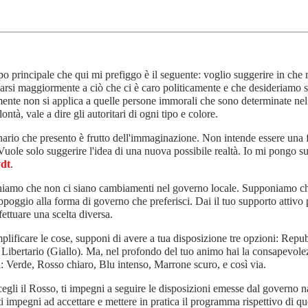
o principale che qui mi prefiggo è il seguente: voglio suggerire in che
arsi maggiormente a ciò che ci è caro politicamente e che desideriamo 
ente non si applica a quelle persone immorali che sono determinate nel v
lontà, vale a dire gli autoritari di ogni tipo e colore.
ario che presento è frutto dell'immaginazione. Non intende essere una f
 Vuole solo suggerire l'idea di una nuova possibile realtà. Io mi pongo 
dt
.
amo che non ci siano cambiamenti nel governo locale. Supponiamo che a
appoggio alla forma di governo che preferisci. Dai il tuo supporto attiv
fettuare una scelta diversa.
plificare le cose, supponi di avere a tua disposizione tre opzioni: Re
 Libertario (Giallo). Ma, nel profondo del tuo animo hai la consapevolez
: Verde, Rosso chiaro, Blu intenso, Marrone scuro, e così via.
cegli il Rosso, ti impegni a seguire le disposizioni emesse dal governo n
ti impegni ad accettare e mettere in pratica il programma rispettivo di q