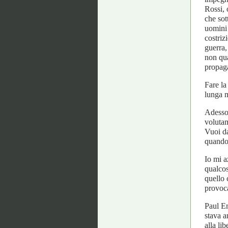
Rossi, 
che sot
uomini 
costriz
guerra, 
non qua
propaga
Fare la
lunga 
Adesso
volutam
Vuoi da
quando 
Io mi a
qualcos
quello 
provoc
Paul Em
stava a
alla li