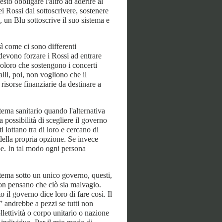
to obbligare l'altro ad aderire al
i Rossi dal sottoscrivere, sostenere
, un Blu sottoscrive il suo sistema e
ì come ci sono differenti
devono forzare i Rossi ad entrare
coloro che sostengono i concerti
alli, poi, non vogliono che il
risorse finanziarie da destinare a
tema sanitario quando l'alternativa
 possibilità di scegliere il governo
ti lottano tra di loro e cercano di
 della propria opzione. Se invece
bbe. In tal modo ogni persona
istema sotto un unico governo, questi,
on pensano che ciò sia malvagio.
o il governo dice loro di fare così. Il
” andrebbe a pezzi se tutti non
llettività o corpo unitario o nazione