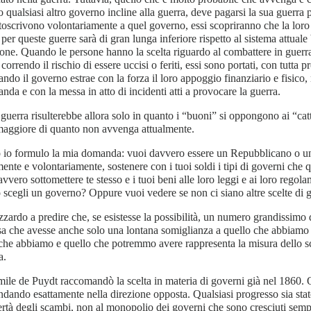
o qualsiasi altro governo incline alla guerra, deve pagarsi la sua guerra
toscrivono volontariamente a quel governo, essi scopriranno che la loro 
per queste guerre sarà di gran lunga inferiore rispetto al sistema attual
ione. Quando le persone hanno la scelta riguardo al combattere in guerra 
correndo il rischio di essere uccisi o feriti, essi sono portati, con tutta pr
ndo il governo estrae con la forza il loro appoggio finanziario e fisico,
nda e con la messa in atto di incidenti atti a provocare la guerra.
 guerra risulterebbe allora solo in quanto i “buoni” si oppongono ai “cat
maggiore di quanto non avvenga attualmente.
 io formulo la mia domanda: vuoi davvero essere un Repubblicano o 
ente e volontariamente, sostenere con i tuoi soldi i tipi di governi che q
vvero sottomettere te stesso e i tuoi beni alle loro leggi e ai loro regola
scegli un governo? Oppure vuoi vedere se non ci siano altre scelte di
zzardo a predire che, se esistesse la possibilità, un numero grandissimo 
a che avesse anche solo una lontana somiglianza a quello che abbiamo a
che abbiamo e quello che potremmo avere rappresenta la misura dello sc
a.
ile de Puydt raccomandò la scelta in materia di governi già nel 1860
ndando esattamente nella direzione opposta. Qualsiasi progresso sia stat
bertà degli scambi, non al monopolio dei governi che sono cresciuti semp