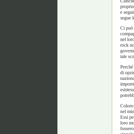
Ciascun
proprio
e segui
segue l
Ci può 
compagn
nel lor
rock no
governo
tale sc
Perché 
di opzi
nazional
imporre
esistes
potrebb
Coloro 
nel mio
Essi pe
loro mo
fossero