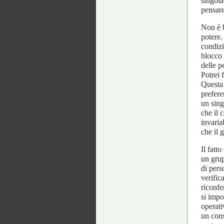
singola
pensare
Non è b
potere.
condizi
blocco 
delle p
Potrei 
Questa 
prefere
un sing
che il 
invaria
che il 
Il fatt
un grup
di pers
verific
riconfe
si impo
operati
un cons