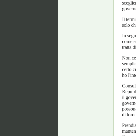
sceglie
governo
Il term
solo ch
In segu
come se
tratta 
Non cer
semplic
certo c
ho l'in
Consult
Repubbl
il gove
governo
possono
di loro 
Prendia
mantene