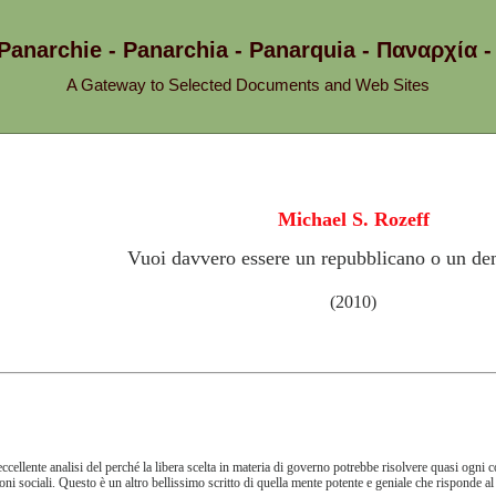
 Panarchie - Panarchia - Panarquia - Παναρχ
A Gateway to Selected Documents and Web Sites
Michael S. Rozeff
Vuoi davvero essere un repubblicano o un de
(2010)
ccellente analisi del perché la libera scelta in materia di governo potrebbe risolvere quasi ogni 
ioni sociali. Questo è un altro bellissimo scritto di quella mente potente e geniale che risponde 