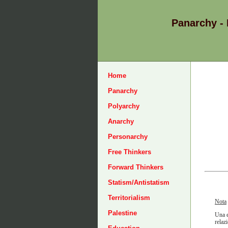
Panarchy -
Home
Panarchy
Polyarchy
Anarchy
Personarchy
Free Thinkers
Forward Thinkers
Statism/Antistatism
Territorialism
Nota
Palestine
Una e
relaz