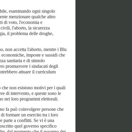
sibile, esaminando ogni singolo
ente menzionare qualche altro
ti di voto, l'economia e
ivili, l'aborto, la sicurezza
ogia, il problema delle droghe,
o, non accetta l'aborto, mentre i Blu
ni economiche, imposte e sussidi che
nza sanitaria e di stimolo
ero promuovere i sindacati degli
 potrebbero attuare il curriculum
o che non esistono motivi per i quali
ee di intervento, e queste sono le
ono nei loro programmi elettorali.
erno fa può coinvolgere persone che
di formare un esercito tra i loro
e parte a conflitti. Se vi è una
toscritto quel governo specifico
che, dal momento che il governo dei