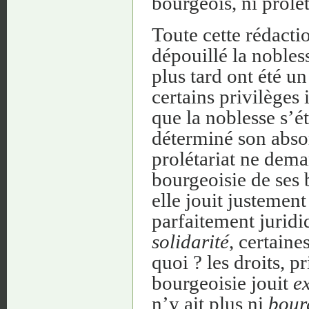
bourgeois, ni prolét
Toute cette rédacti
dépouillé la nobles
plus tard ont été un
certains privilèges 
que la noblesse s’ét
déterminé son absor
prolétariat ne dema
bourgeoisie de ses 
elle jouit justement
parfaitement juridi
solidarité
, certaine
quoi ? les droits, p
bourgeoisie jouit
e
n’y ait plus ni
bour