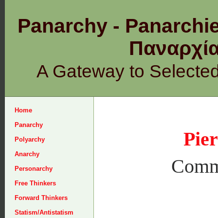
Panarchy - Panarchie
Παναρχ
A Gateway to Selecte
Home
Panarchy
Pie
Polyarchy
Anarchy
Comm
Personarchy
Free Thinkers
Forward Thinkers
Statism/Antistatism