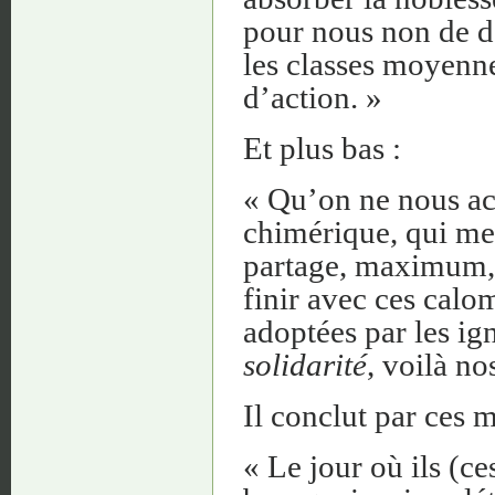
pour nous non de dé
les classes moyenne
d’action. »
Et plus bas :
« Qu’on ne nous acc
chimérique, qui mett
partage, maximum, i
finir avec ces calo
adoptées par les i
solidarité
, voilà no
Il conclut par ces m
« Le jour où ils (ce