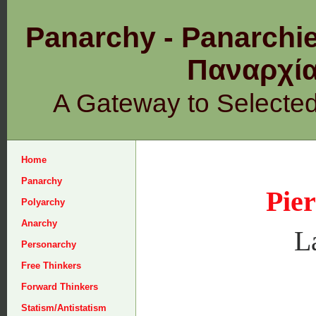
Panarchy - Panarchie
Παναρχ
A Gateway to Selecte
Home
Panarchy
Pie
Polyarchy
Anarchy
L
Personarchy
Free Thinkers
Forward Thinkers
Statism/Antistatism