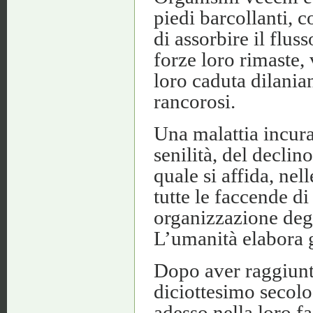
piedi barcollanti, c
di assorbire il flu
forze loro rimaste, 
loro caduta dilania
rancorosi.
Una malattia incurabi
senilità, del declin
quale si affida, nel
tutte le faccende di
organizzazione degl
L’umanità elabora g
Dopo aver raggiunt
diciottesimo secolo
adesso nella loro f