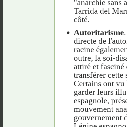
"anarchie sans a
Tarrida del Mar
côté.
Autoritarisme
directe de l'aut
racine égalemen
outre, la soi-d
attiré et fascin
transférer cette
Certains ont vu
garder leurs ill
espagnole, prés
mouvement anarc
gouvernement di
Lénine espagnol