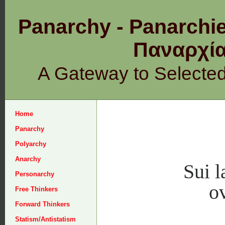
Panarchy - Panarchie
Παναρχ
A Gateway to Selecte
Home
Panarchy
Polyarchy
Anarchy
Sui l
Personarchy
ov
Free Thinkers
Forward Thinkers
Statism/Antistatism