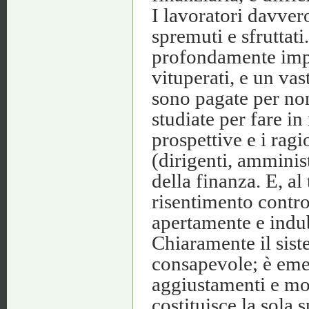
I lavoratori davver
spremuti e sfruttati.
profondamente impa
vituperati, e un vas
sono pagate per non
studiate per fare in
prospettive e i rag
(dirigenti, amminist
della finanza. E, a
risentimento contr
apertamente e indu
Chiaramente il sist
consapevole; è emer
aggiustamenti e mod
costituisce la sola 