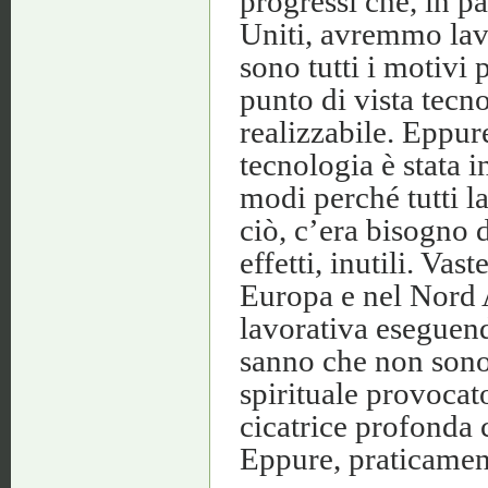
progressi che, in pa
Uniti, avremmo lavo
sono tutti i motivi 
punto di vista tecn
realizzabile. Eppure
tecnologia è stata i
modi perché tutti l
ciò, c’era bisogno d
effetti, inutili. Vas
Europa e nel Nord A
lavorativa eseguend
sanno che non sono 
spirituale provocat
cicatrice profonda 
Eppure, praticamen