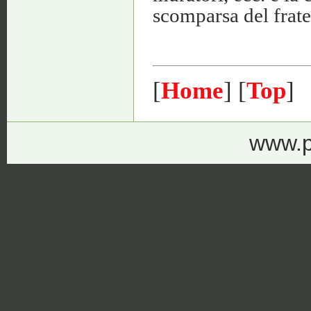
scomparsa del fratel
[
Home
] [
Top
]
www.p