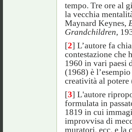
tempo. Tre ore al g
la vecchia mentalit
Maynard Keynes,
E
Grandchildren
, 19
[
2
] L’autore fa chi
contestazione che 
1960 in vari paesi 
(1968) è l’esempio 
creatività al potere 
[
3
] L'autore ripro
formulata in passat
1819 in cui immagin
improvvisa di mecca
muratori, ecc. e la 