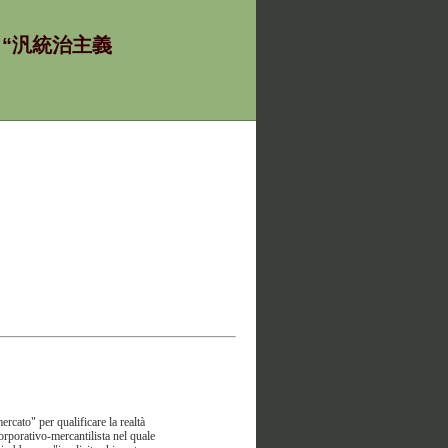
ία - “汎統治主義
ercato" per qualificare la realtà
corporativo-mercantilista nel quale