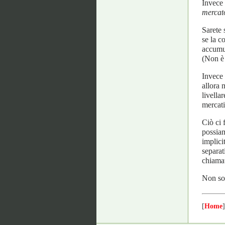
Invece 
mercat
Sarete 
se la c
accumul
(Non è 
Invece 
allora 
livella
mercati 
Ciò ci 
possiam
implici
separat
chiamat
Non so 
[
Home
]