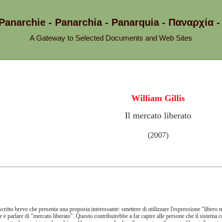
 Panarchie - Panarchia - Panarquia - Παναρχ
A Gateway to Selected Documents and Web Sites
William Gillis
Il mercato liberato
(2007)
critto breve che presenta una proposta interessante: smettere di utilizzare l'espressione "libero m
le e parlare di "mercato liberato". Questo contribuirebbe a far capire alle persone che il sistema 