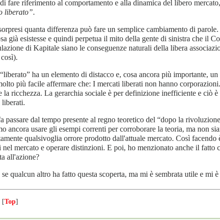
di fare riferimento al comportamento e alla dinamica del libero mercato,
o liberato”
.
sorpresi quanta differenza può fare un semplice cambiamento di parole
osa già esistesse e quindi perpetua il mito della gente di sinistra che il C
azione di Kapitale siano le conseguenze naturali della libera associazio
così).
“liberato” ha un elemento di distacco e, cosa ancora più importante, un
molto più facile affermare che: I mercati liberati non hanno corporazioni
re la ricchezza. La gerarchia sociale è per definizione inefficiente e ciò 
liberati.
fa passare dal tempo presente al regno teoretico del “dopo la rivoluzione
o ancora usare gli esempi correnti per corroborare la teoria, ma non si
tamente qualsivoglia orrore prodotto dall'attuale mercato. Così facendo 
i nel mercato e operare distinzioni. E poi, ho menzionato anche il fatto 
a all'azione?
se qualcun altro ha fatto questa scoperta, ma mi è sembrata utile e mi è
 [
Top
]