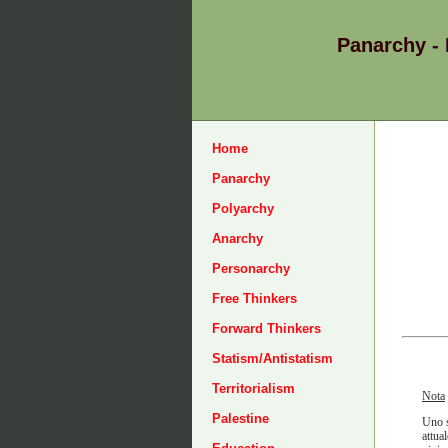
Panarchy -
Home
Panarchy
Polyarchy
Anarchy
Personarchy
Free Thinkers
Forward Thinkers
Statism/Antistatism
Territorialism
Nota
Palestine
Uno s
attua