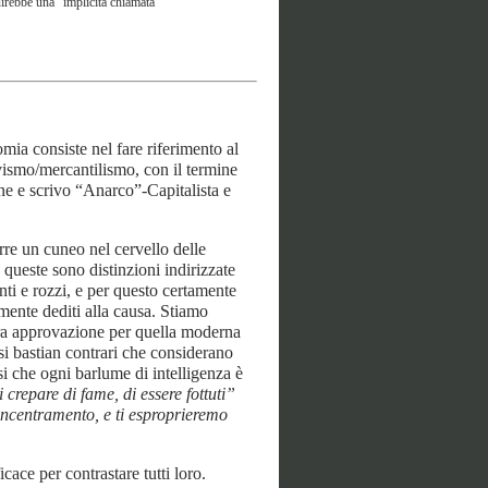
uirebbe una "implicita chiamata
mia consiste nel fare riferimento al
ismo/mercantilismo, con il termine
ne e scrivo “Anarco”-Capitalista e
rre un cuneo nel cervello delle
queste sono distinzioni indirizzate
nti e rozzi, e per questo certamente
lmente dediti alla causa. Stiamo
ura approvazione per quella moderna
si bastian contrari che considerano
i che ogni barlume di intelligenza è
 crepare di fame, di essere fottuti”
oncentramento, e ti esproprieremo
cace per contrastare tutti loro.