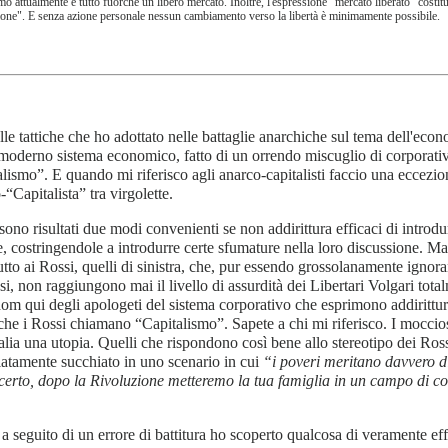
mo attualmente è tutto fuorché un libero mercato. Inoltre, l'espressione "mercato liberato" costit
zione". E senza azione personale nessun cambiamento verso la libertà è minimamente possibile.
le tattiche che ho adottato nelle battaglie anarchiche sul tema dell'econo
moderno sistema economico, fatto di un orrendo miscuglio di corporativ
lismo”. E quando mi riferisco agli anarco-capitalisti faccio una eccezio
“Capitalista” tra virgolette.
sono risultati due modi convenienti se non addirittura efficaci di introdu
, costringendole a introdurre certe sfumature nella loro discussione. Ma 
utto ai Rossi, quelli di sinistra, che, pur essendo grossolanamente ignora
osi, non raggiungono mai il livello di assurdità dei Libertari Volgari tota
om qui degli apologeti del sistema corporativo che esprimono addiritt
 che i Rossi chiamano “Capitalismo”. Sapete a chi mi riferisco. I moccio
lia una utopia. Quelli che rispondono così bene allo stereotipo dei Ross
atamente succhiato in uno scenario in cui
“i poveri meritano davvero di
erto, dopo la Rivoluzione metteremo la tua famiglia in un campo di c
 a seguito di un errore di battitura ho scoperto qualcosa di veramente effi