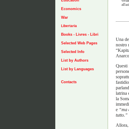
Education
vivia
all'a
Economics
War
Libertaria
Books - Livres - Libri
Una del
Selected Web Pages
nostro 
“Kapita
Selected Info
Anarco-
List by Authors
Questi 
List by Languages
persone
sopratt
fastidi
Contacts
parland
latrina
la Soma
immedi
e
“ma c
tutto.”
Allora,