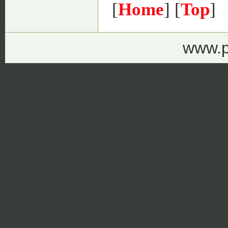
[
Home
] [
Top
]
www.p