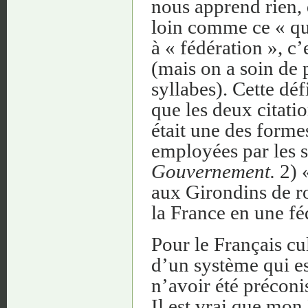
nous apprend rien, d
loin comme ce « qu
à « fédération », c
(mais on a soin de p
syllabes). Cette dé
que les deux citatio
était une des forme
employées par les 
Gouvernement.
2) «
aux Girondins de ro
la France en une féd
Pour le Français cul
d’un système qui es
n’avoir été préconi
Il est vrai que mon 