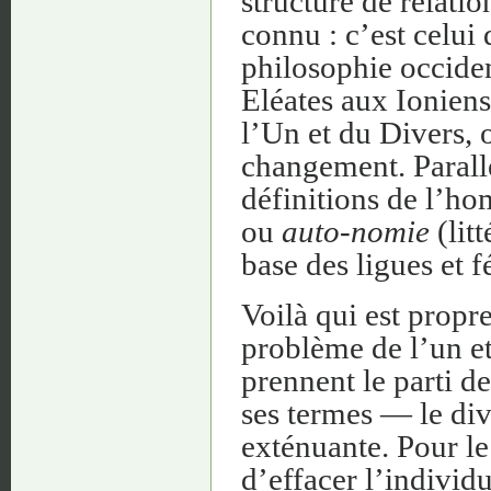
structure de relati
connu : c’est celui 
philosophie occiden
Eléates aux Ioniens
l’Un et du Divers, 
changement. Parallè
définitions de l’ho
ou
auto-nomie
(lit
base des ligues et f
Voilà qui est prop
problème de l’un et
prennent le parti d
ses termes — le di
exténuante. Pour le
d’effacer l’individu