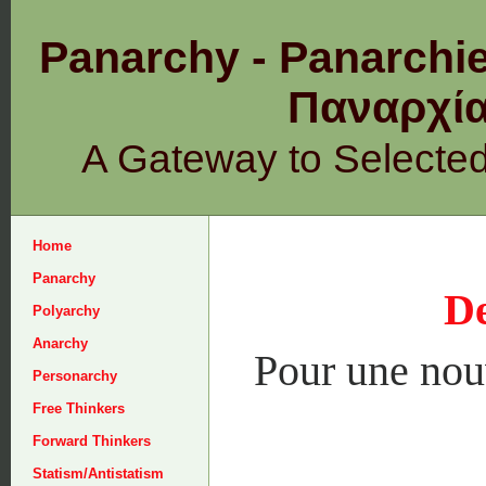
Panarchy - Panarchie
Παναρχ
A Gateway to Selecte
Home
Panarchy
De
Polyarchy
Anarchy
Pour une nouv
Personarchy
Free Thinkers
Forward Thinkers
Statism/Antistatism