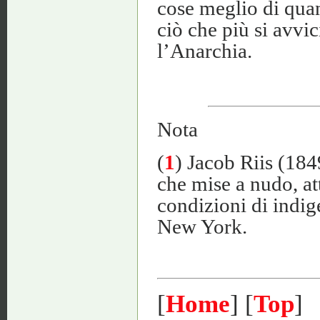
cose meglio di qua
ciò che più si avvi
l’Anarchia.
Nota
(
1
) Jacob Riis (184
che mise a nudo, att
condizioni di indig
New York.
[
Home
] [
Top
]