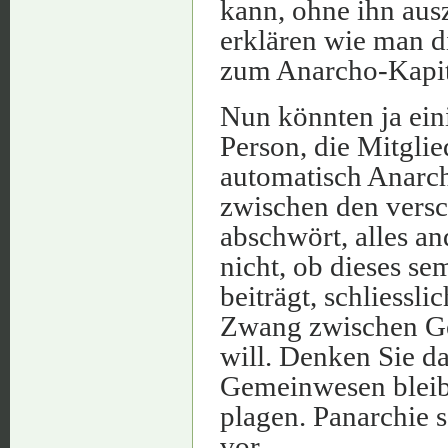
kann, ohne ihn ausz
erklären wie man 
zum Anarcho-Kapit
Nun könnten ja eini
Person, die Mitgli
automatisch Anarch
zwischen den vers
abschwört, alles an
nicht, ob dieses s
beiträgt, schliessl
Zwang zwischen Ge
will. Denken Sie d
Gemeinwesen bleibt
plagen. Panarchie 
vor.