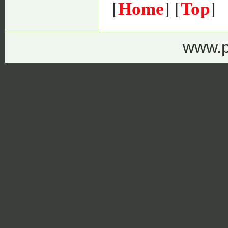
[
Home
] [
Top
]
www.p