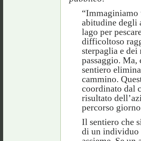
“Immaginiamo un
abitudine degli a
lago per pescar
difficoltoso rag
sterpaglia e dei
passaggio. Ma, 
sentiero elimin
cammino. Questo
coordinato dal
risultato dell’a
percorso giorno
Il sentiero che 
di un individuo 
assieme. Se un a