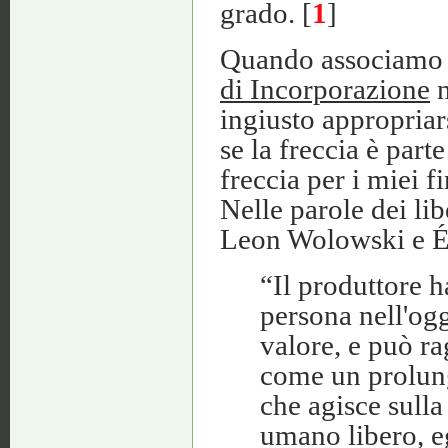
grado. [
1
]
Quando associamo 
di Incorporazione
n
ingiusto appropriars
se la freccia è parte
freccia per i miei f
Nelle parole dei li
Leon Wolowski e É
“Il produttore 
persona nell'og
valore, e può r
come un prolung
che agisce sulla
umano libero, eg