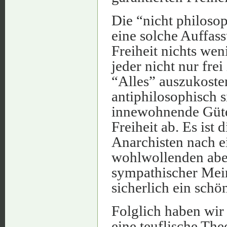
Die “nicht philoso
eine solche Auffas
Freiheit nichts wen
jeder nicht nur fre
“Alles” auszukosten
antiphilosophisch s
innewohnende Güte
Freiheit ab. Es ist
Anarchisten nach ei
wohlwollenden aber
sympathischer Mein
sicherlich ein schö
Folglich haben wir
eine teuflische Th