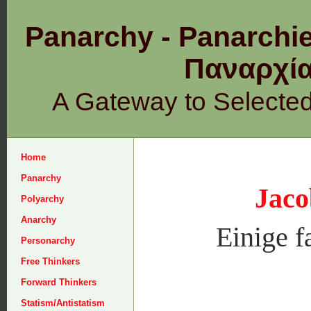
Panarchy - Panarchie
Παναρχ
A Gateway to Selecte
Home
Panarchy
Jac
Polyarchy
Anarchy
Einige f
Personarchy
Free Thinkers
Forward Thinkers
Statism/Antistatism