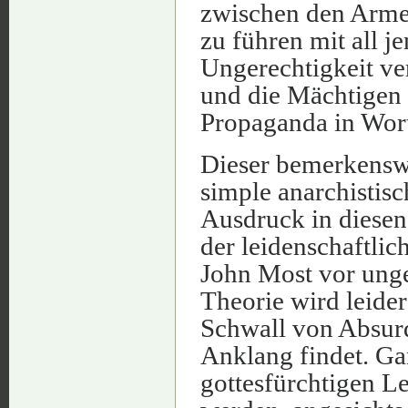
zwischen den Armen
zu führen mit all je
Ungerechtigkeit ve
und die Mächtigen a
Propaganda in Wort
Dieser bemerkenswe
simple anarchistis
Ausdruck in diesen 
der leidenschaftlic
John Most vor ungef
Theorie wird leider
Schwall von Absurdi
Anklang findet. G
gottesfürchtigen L