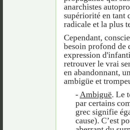
anarchistes autoproc
supériorité en tant 
radicale et la plus t
Cependant, conscie
besoin profond de d
expression d'infant
retrouver le vrai se
en abandonnant, une
ambigüe et trompe
-
Ambiguë
. Le 
par certains co
grec signifie ég
cause). C’est po
aberrant du surmo