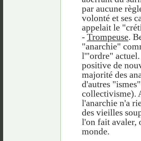
par aucune règle
volonté et ses c
appelait le "cré
-
Trompeuse
. B
"anarchie" comm
l'"ordre" actuel
positive de nou
majorité des ana
d'autres "ismes
collectivisme). 
l'anarchie n'a r
des vieilles so
l'on fait avaler,
monde.