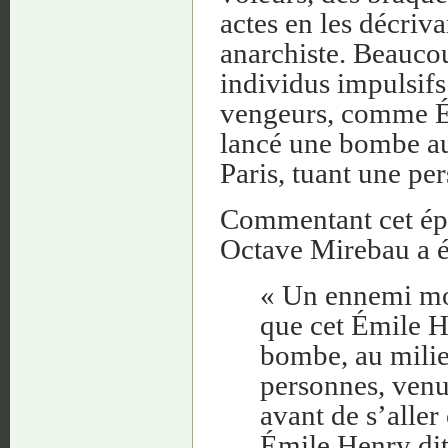
actes en les décriv
anarchiste. Beaucou
individus impulsifs 
vengeurs, comme Ém
lancé une bombe au
Paris, tuant une per
Commentant cet épis
Octave Mirebau a éc
« Un ennemi mor
que cet Émile He
bombe, au milie
personnes, venu
avant de s’alle
Émile Henry dit,