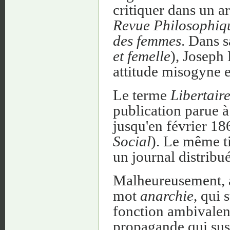
critiquer dans un a
Revue Philosophiq
des femmes
. Dans s
et femelle
), Joseph
attitude misogyne et
Le terme
Libertair
publication parue 
jusqu'en février 18
Social
). Le même ti
un journal distribu
Malheureusement, a
mot
anarchie
, qui 
fonction ambivalent
propagande qui susc