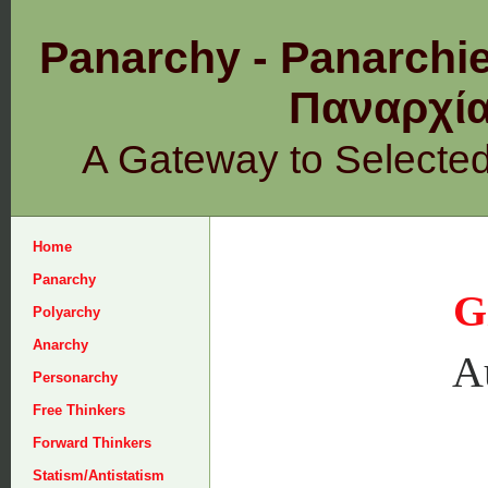
Panarchy - Panarchie
Παναρχ
A Gateway to Selecte
Home
Panarchy
G
Polyarchy
Anarchy
Au
Personarchy
Free Thinkers
Forward Thinkers
Statism/Antistatism