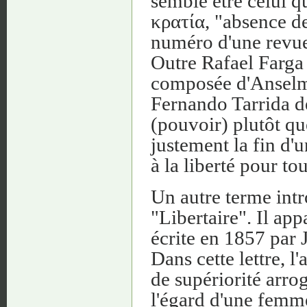
semble être celui q
κρατία, "absence de
numéro d'une revue 
Outre Rafael Farga i
composée d'Anselm
Fernando Tarrida d
(pouvoir) plutôt q
justement la fin d'u
à la liberté pour tou
Un autre terme intro
"Libertaire". Il app
écrite en 1857 par
Dans cette lettre, 
de supériorité arro
l'égard d'une femme