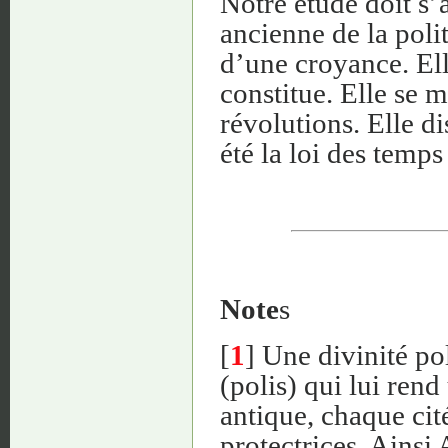
Notre étude doit s’a
ancienne de la poli
d’une croyance. Ell
constitue. Elle se m
révolutions. Elle di
été la loi des temps
Note
s
[
1
] Une divinité po
(polis) qui lui ren
antique, chaque cit
protectrices. Ainsi