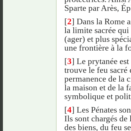
Sparte par Arès, Ép
[
2
] Dans la Rome 
la limite sacrée qui 
(ager) et plus spéci
une frontière à la fo
[
3
] Le prytanée est 
trouve le feu sacré 
permanence de la ci
la maison et de la f
symbolique et polit
[
4
] Les Pénates son
Ils sont chargés de
des biens, du feu se