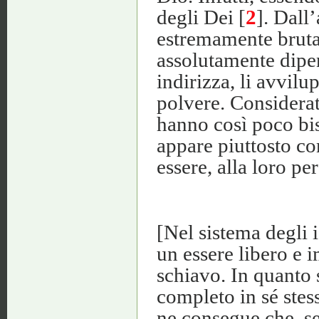
degli Dei [
2
]. Dall’
estremamente brutali
assolutamente dipen
indirizza, li avvilu
polvere. Considerati
hanno così poco bis
appare piuttosto co
essere, alla loro per
[Nel sistema degli i
un essere libero e 
schiavo. In quanto s
completo in sé stes
ne consegue che, se