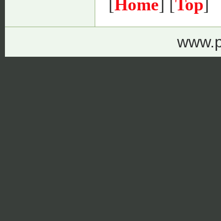
[
Home
] [
Top
]
www.p