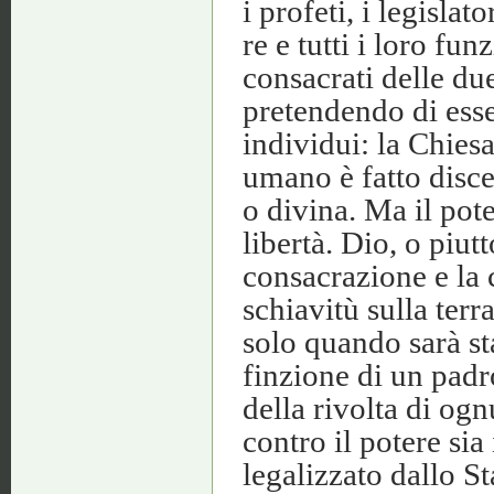
i profeti, i legislat
re e tutti i loro fun
consacrati delle du
pretendendo di esser
individui: la Chies
umano è fatto disce
o divina. Ma il pot
libertà. Dio, o piut
consacrazione e la 
schiavitù sulla terr
solo quando sarà st
finzione di un padro
della rivolta di og
contro il potere sia
legalizzato dallo S