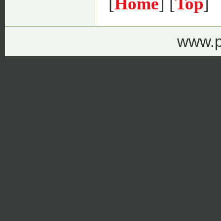
[
Home
] [
Top
]
www.p