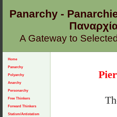
Panarchy - Panarchie
Παναρχ
A Gateway to Selecte
Home
Panarchy
Pie
Polyarchy
Anarchy
Personarchy
Th
Free Thinkers
Forward Thinkers
Statism/Antistatism