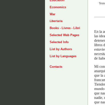
Education
Texto
Economics
War
Libertaria
Books - Livres - Libri
En la a
Selected Web Pages
las ide
detener
Selected Info
libros 
estuvi
List by Authors
necesit
List by Languages
de habe
Mi cons
Contacts
anarqui
que la 
francam
Tienden
mundo e
que nad
nadie, 
que nad