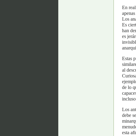
En real
apenas 
Los ana
Es cier
han der
es jerá
invisib
anarqui
Estas p
similar
al desc
Curiosa
ejemplo
de lo q
capaces
incluso
Los ant
debe se
minarqu
menudo 
esta af