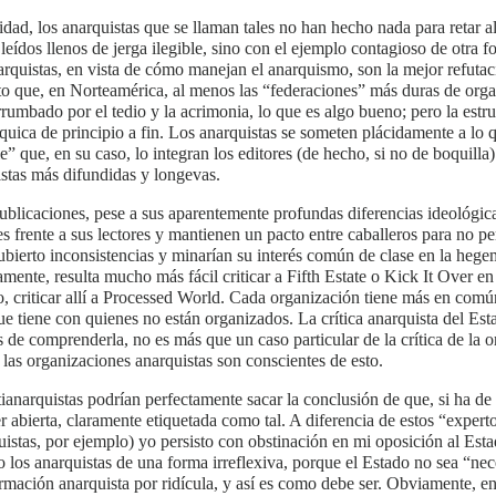
idad, los anarquistas que se llaman tales no han hecho nada para retar a
leídos llenos de jerga ilegible, sino con el ejemplo contagioso de otra f
rquistas, en vista de cómo manejan el anarquismo, son la mejor refutaci
to que, en Norteamérica, al menos las “federaciones” más duras de organ
rumbado por el tedio y la acrimonia, lo que es algo bueno; pero la estr
rquica de principio a fin. Los anarquistas se someten plácidamente a lo
le” que, en su caso, lo integran los editores (de hecho, si no de boquill
stas más difundidas y longevas.
ublicaciones, pese a sus aparentemente profundas diferencias ideológica
es frente a sus lectores y mantienen un pacto entre caballeros para no 
ubierto inconsistencias y minarían su interés común de clase en la hege
mente, resulta mucho más fácil criticar a Fifth Estate o Kick It Over en
, criticar allí a Processed World. Cada organización tiene más en comú
ue tiene con quienes no están organizados. La crítica anarquista del Esta
 de comprenderla, no es más que un caso particular de la crítica de la or
 las organizaciones anarquistas son conscientes de esto.
ianarquistas podrían perfectamente sacar la conclusión de que, si ha de 
r abierta, claramente etiquetada como tal. A diferencia de estos “experto
istas, por ejemplo) yo persisto con obstinación en mi oposición al Est
los anarquistas de una forma irreflexiva, porque el Estado no sea “nece
irmación anarquista por ridícula, y así es como debe ser. Obviamente, e