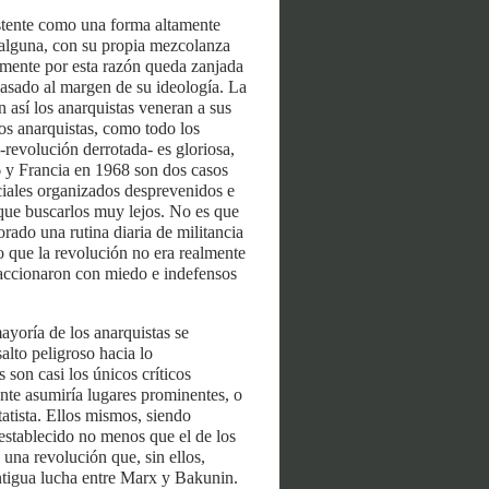
xistente como una forma altamente
 alguna, con su propia mezcolanza
samente por esta razón queda zanjada
acasado al margen de su ideología. La
n así los anarquistas veneran a sus
s anarquistas, como todo los
-revolución derrotada- es gloriosa,
36 y Francia en 1968 son dos casos
iciales organizados desprevenidos e
 que buscarlos muy lejos. No es que
rado una rutina diaria de militancia
 que la revolución no era realmente
accionaron con miedo e indefensos
mayoría de los anarquistas se
alto peligroso hacia lo
son casi los únicos críticos
ente asumiría lugares prominentes, o
atista. Ellos mismos, siendo
 establecido no menos que el de los
 una revolución que, sin ellos,
antigua lucha entre Marx y Bakunin.