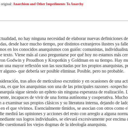
 original:
Anarchism and Other Impediments To Anarchy
ctualidad, no hay ninguna necesidad de elaborar nuevas definiciones del
adas, desde hace mucho tiempo, por distintos extranjeros ilustres ya fa
nos en los conocidos anarquismos con guión: comunistas, individualistas
de texto. Viene más al caso preguntarse por qué hoy no estamos más cerc
eron Godwin y Proudhon y Kropotkin y Goldman en su tiempo. Hay much
an una mayor reflexión son las suscitadas por los propios anarquistas, p
r alguno- que debería ser posible eliminar. Posible, pero no probable.
ideración, tras años de meticuloso escrutinio y en ocasiones de una ac
sta, es que los anarquistas son una de las principales razones -sospecho
anarquía sigue siendo un epíteto sin ninguna esperanza de realización. 
ente, incapaces de vivir de una forma autónoma y cooperativa. Muchos 
 a examinar sus propios clásicos y su literatura interna, dejando de l
n el que vivimos. Esencialmente tímidos, se asocian con otros como el
ie medirá las opiniones y acciones del resto con arreglo a alguna norma 
mediante sus logros individuales, se elevará excesivamente por encima 
ie cuestionará los viejos dogmas de la ideología anarquista.