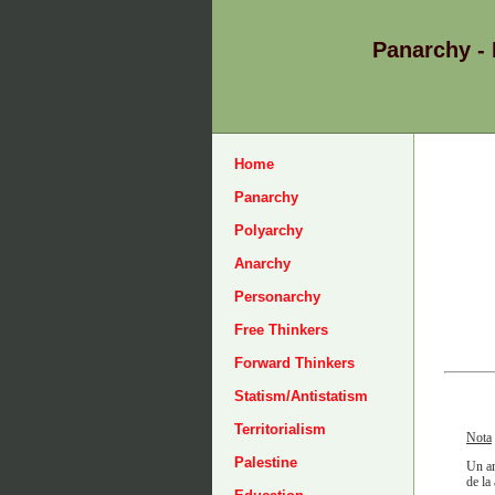
Panarchy -
Home
Panarchy
Polyarchy
Anarchy
Personarchy
Free Thinkers
Forward Thinkers
Statism/Antistatism
Territorialism
Nota
Palestine
Un ar
de la