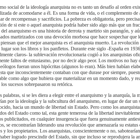
rno social de la ideología anarquista no es tanto un desafío al orden e
lizada de acomodarse a él. Es una forma de vida, o el complemento de
lar de recompensas y sacrificios. La pobreza es obligatoria, pero preci
tión de si este o aquel anarquista podría haber sido algo más que un fr
a del anarquismo es una historia de derrota y martirio sin parangón, y aú
sados martirizados con una devoción morbosa que hace sospechar que lo
piensan que el mejor anarquista es el anarquista muerto. La revolución 
 lugar son los libros y los panfletos. Durante este siglo -España en 19
lmente claros- la sublevación revolucionaria cogió a los anarquistas of
mente faltos de entusiasmo, por no decir algo peor. Los motivos no hay
deólogos fueran unos hipócritas (algunos lo eran). Más bien habían elabo
sta que inconscientemente contaban con que durase por siempre, puesto
able como algo que hubiera que materializar en un momento dado, y re
los sucesos sobrepasaron su retórica.
s palabras, si se les diera a elegir entre el anarquismo y la anarquía, la 
rían por la ideología y la subcultura del anarquismo, en lugar de dar un s
cido, hacia un mundo de libertad sin Estado. Pero como los anarquistas 
dos del Estado como tal, esta gente temerosa de la libertad inevitablem
s publicitados, en cualquier insurgencia que fuera genuinamente antiest
os, se encontrarían liderando una revolución que amenazaría su estatus
os y los propietarios. Los anarquistas, conscientemente o no, sabotearían
haber logrado prescindir del Estado, sin que incluso se reprodujera la 