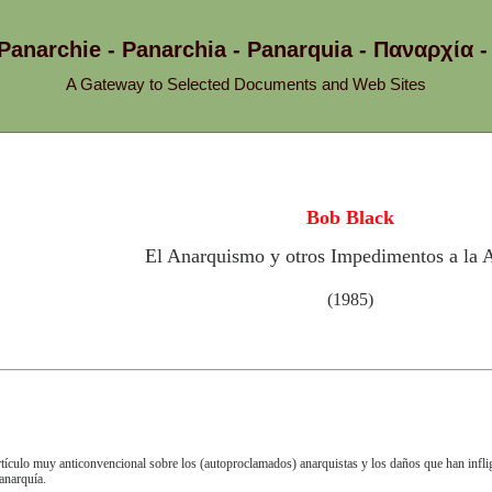
 Panarchie - Panarchia - Panarquia - Παναρχ
A Gateway to Selected Documents and Web Sites
Bob Black
El Anarquismo y otros Impedimentos a la 
(1985)
tículo muy anticonvencional sobre los (autoproclamados) anarquistas y los daños que han inflig
 anarquía.