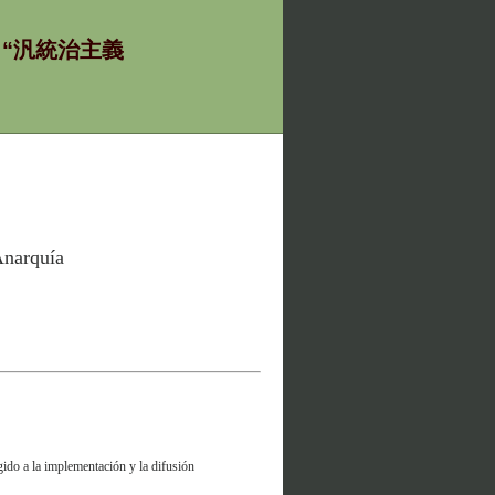
ία - “汎統治主義
Anarquía
ido a la implementación y la difusión