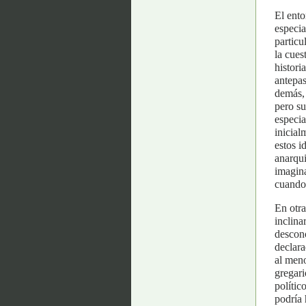
El ento
especia
particu
la cues
histori
antepa
demás, 
pero su
especia
inicial
estos i
anarqui
imagin
cuando 
En otra
inclina
descono
declara
al meno
gregari
polític
podría 