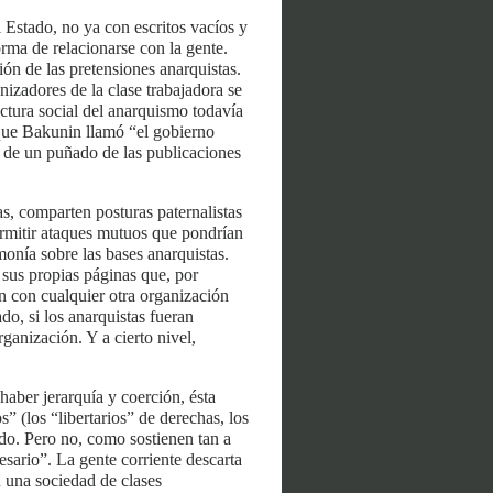
l Estado, no ya con escritos vacíos y
orma de relacionarse con la gente.
ón de las pretensiones anarquistas.
izadores de la clase trabajadora se
uctura social del anarquismo todavía
 que Bakunin llamó “el gobierno
a) de un puñado de las publicaciones
s, comparten posturas paternalistas
permitir ataques mutuos que pondrían
monía sobre las bases anarquistas.
 sus propias páginas que, por
n con cualquier otra organización
do, si los anarquistas fueran
ganización. Y a cierto nivel,
haber jerarquía y coerción, ésta
s” (los “libertarios” de derechas, los
ado. Pero no, como sostienen tan a
sario”. La gente corriente descarta
n una sociedad de clases